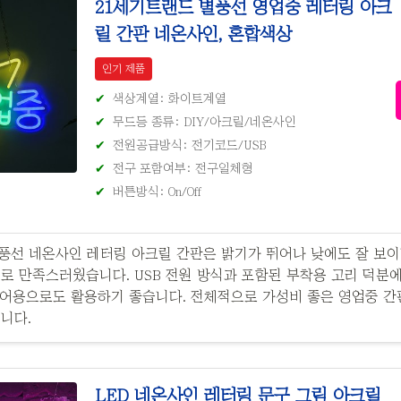
21세기트랜드 별풍선 영업중 레터링 아크
릴 간판 네온사인, 혼합색상
인기 제품
색상계열: 화이트계열
무드등 종류: DIY/아크릴/네온사인
전원공급방식: 전기코드/USB
전구 포함여부: 전구일체형
버튼방식: On/Off
풍선 네온사인 레터링 아크릴 간판은 밝기가 뛰어나 낮에도 잘 보이
로 만족스러웠습니다. USB 전원 방식과 포함된 부착용 고리 덕분
리어용으로도 활용하기 좋습니다. 전체적으로 가성비 좋은 영업중 간
니다.
LED 네온사인 레터링 문구 그림 아크릴