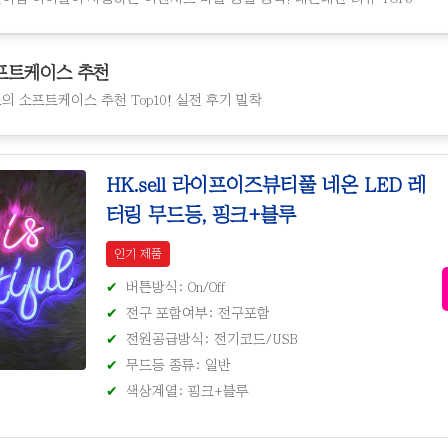
프트케이스 추천
의 소프트케이스 추천 Top10! 실전 후기 밀착
HK.sell 라이프이즈뷰티풀 네온 LED 레
터링 무드등, 핑크+블루
인기 제품
버튼방식: On/Off
전구 포함여부: 전구포함
전원공급방식: 전기코드/USB
무드등 종류: 일반
색상계열: 핑크+블루