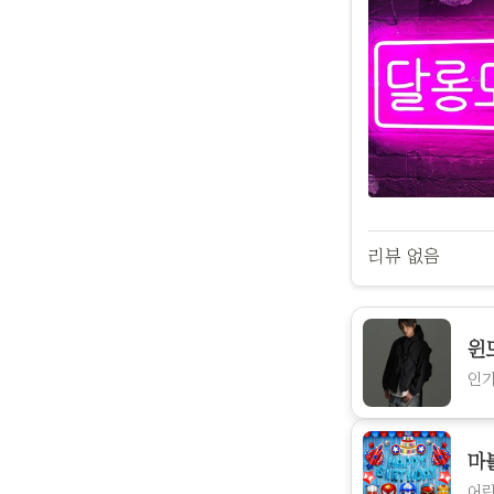
리뷰 없음
윈
인기
마
어린