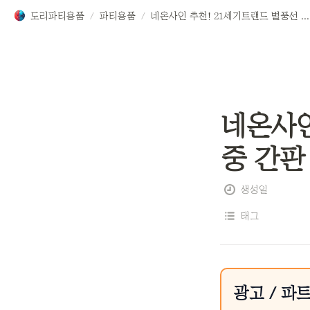
도리파티용품
/
파티용품
/
네온사인 추천! 21세기트랜드 별풍선 영업중 간판 후기
네온사인
중 간판
생성일
태그
광고 / 파