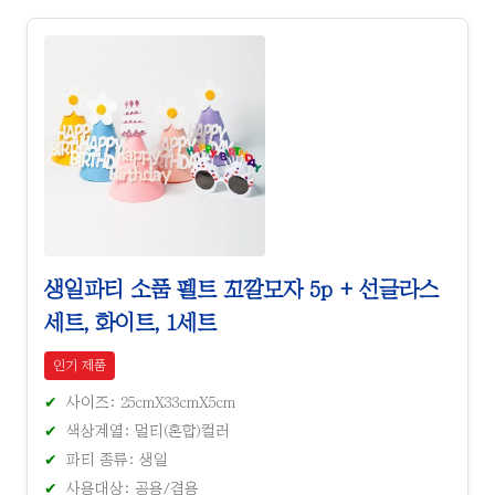
생일파티 소품 펠트 꼬깔모자 5p + 선글라스
세트, 화이트, 1세트
인기 제품
사이즈: 25cmX33cmX5cm
색상계열: 멀티(혼합)컬러
파티 종류: 생일
사용대상: 공용/겸용