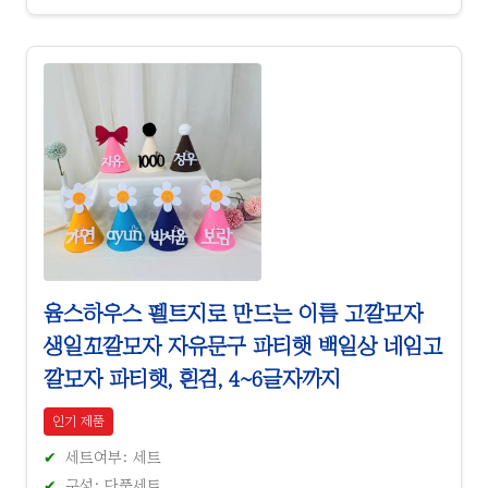
윰스하우스 펠트지로 만드는 이름 고깔모자
생일꼬깔모자 자유문구 파티햇 백일상 네임고
깔모자 파티햇, 흰검, 4~6글자까지
인기 제품
세트여부: 세트
구성: 단품세트