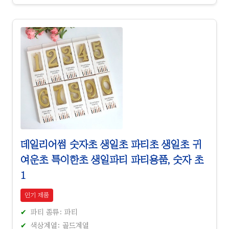
데일리어썸 숫자초 생일초 파티초 생일초 귀
여운초 특이한초 생일파티 파티용품, 숫자 초
1
인기 제품
파티 종류: 파티
색상계열: 골드계열