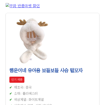
행운이네 유아용 보들보들 사슴 털모자
인기 제품
제조국: 중국
소재: 폴리에스터
색상계열: 화이트계열