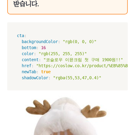
받습니다.
cta
:
backgroundColor
:
"rgb(0, 0, 0)"
bottom
:
16
color
:
"rgb(255, 255, 255)"
content
:
"코슬로우 이뮨크림 첫 구매 1900원!!"
href
:
"https://coslow.co.kr/product/%EB%85%BC%E
newTab
:
true
shadowColor
:
"rgba(55,53,47,0.4)"