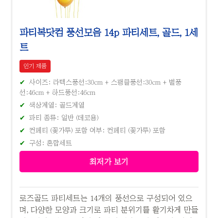
파티복닷컴 풍선모음 14p 파티세트, 골드, 1세
트
인기 제품
사이즈: 라텍스풍선:30cm + 스팽클풍선:30cm + 별풍
선:46cm + 하드풍선:46cm
색상계열: 골드계열
파티 종류: 일반 (데코용)
컨페티 (꽃가루) 포함 여부: 컨페티 (꽃가루) 포함
구성: 혼합세트
최저가 보기
로즈골드 파티세트는 14개의 풍선으로 구성되어 있으
며, 다양한 모양과 크기로 파티 분위기를 활기차게 만들