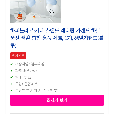
하피블리 스키니 스탠드 레터링 가랜드 하트
풍선 생일 파티 용품 세트, 1개, 생일가랜드(블
루)
인기 제품
색상계열: 블루계열
파티 종류: 생일
형태: 하트
구성: 혼합세트
손펌프 포함 여부: 손펌프 포함
최저가 보기